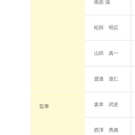
南原 滋
松田 明広
山田 真一
渡邊 道仁
坂本 武史
監事
西澤 秀典