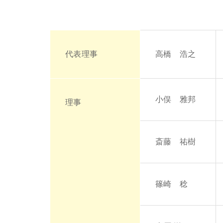
代表理事
高橋 浩之
小俣 雅邦
理事
斎藤 祐樹
篠崎 稔