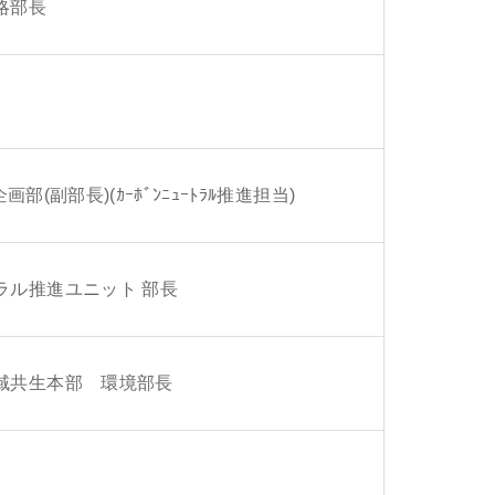
略部長
(副部長)(ｶｰﾎﾞﾝﾆｭｰﾄﾗﾙ推進担当)
ラル推進ユニット 部長
域共生本部 環境部長