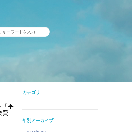
カテゴリ
～「平
業費
年別アーカイブ