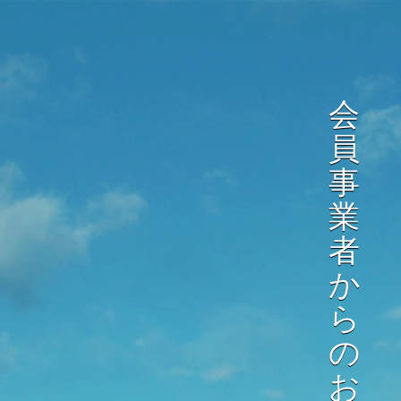
会
員
事
業
者
か
ら
の
お