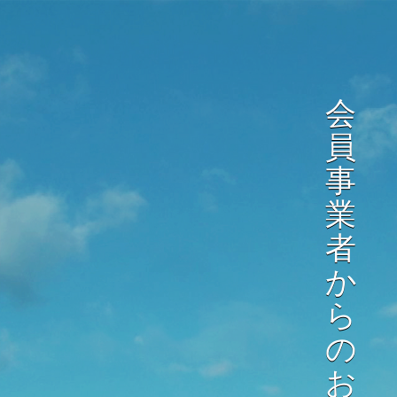
会
員
事
業
者
か
ら
の
お