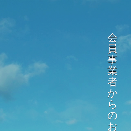
会
員
事
業
者
か
ら
の
お