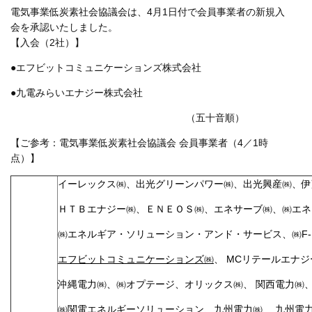
電気事業低炭素社会協議会は、4月1日付で会員事業者の新規入
会を承認いたしました。
【入会（2社）】
●エフビットコミュニケーションズ株式会社
●九電みらいエナジー株式会社
（五十音順）
【ご参考：電気事業低炭素社会協議会 会員事業者（4／1時
点）】
イーレックス㈱、出光グリーンパワー㈱、出光興産㈱、伊
ＨＴＢエナジー㈱、ＥＮＥＯＳ㈱、エネサーブ㈱、㈱エネ
㈱エネルギア・ソリューション・アンド・サービス、㈱F-P
エフビットコミュニケーションズ㈱
、 MCリテールエナ
沖縄電力㈱、㈱オプテージ、オリックス㈱、 関西電力㈱
㈱関電エネルギーソリューション、九州電力㈱、 九州電