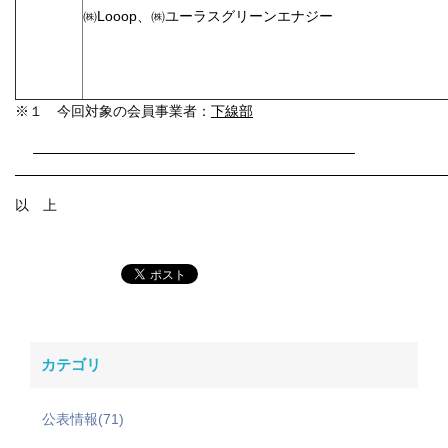
㈱Looop、㈱ユーラスグリーンエナジ
以上 
※１ 今回対象の会員事業者：
下線部
以 上
カテゴリ
公表情報(71)