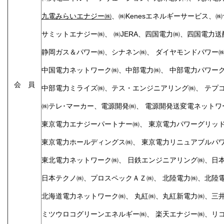
九電みらいエナジー㈱
、㈱Kenesエネルギーサービス、
サミットエナジー㈱、 ㈱JERA、四国電力㈱、四国電力送
静岡ガス＆パワー㈱、シナネン㈱、 ダイヤモンドパワー
中国電力ネットワーク㈱、中部電力㈱、 中部電力パワー
会 員
中部電力ミライズ㈱、テス・エンジニアリング㈱、 テプ
㈱テレ･マーカー、電源開発㈱、 電源開発送変電ネット
東京電力エナジーパートナー㈱、 東京電力パワーグリッ
東京電力ホールディングス㈱、 東京電力リニュアブルパ
東北電力ネットワーク㈱、 日鉄エンジニアリング㈱、日
日本テクノ㈱、プロスペックＡＺ㈱、 北陸電力㈱、北陸
北海道電力ネットワーク㈱、 丸紅㈱、丸紅新電力㈱、三
ミツウロコグリーンエネルギー㈱、 楽天エナジー㈱、リ