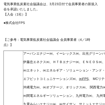
電気事業低炭素社会協議会は、3月23日付で会員事業者の新規入
会を承認いたしました。
【入会（1社）】
●株式会社FPS
【ご参考：電気事業低炭素社会協議会 会員事業者（4／1時
点）】
アーバンエナジー㈱、イーレックス㈱、出光グリーン
伊藤忠エネクス㈱、ＨＴＢエナジー㈱、ＥＮＥＯＳ㈱
㈱エネット、㈱エネルギア・ソリューション・アンド
エフビットコミュニケーションズ㈱、
㈱FPS
、 MCリ
沖縄電力㈱、㈱オプテージ、オリックス㈱、 関西電力
㈱関電エネルギーソリューション、九州電力㈱、 九州
九電みらいエナジー㈱、㈱サイサン、サミットエナジー㈱